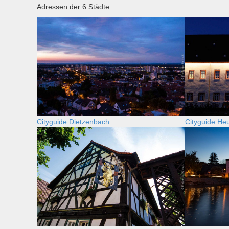
Adressen der 6 Städte.
Cityguide Dietzenbach
Cityguide H