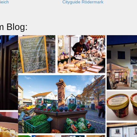
ieich
Cityguide Rödermark
m Blog: