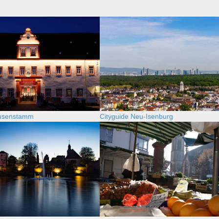
eusenstamm
Cityguide Neu-Isenburg